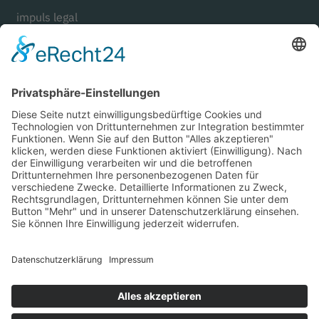
impuls legal
Goethestraße 21
80336 Munich
Germany
+49 (0) 89 . 125 01 21 70
mail@impuls-legal.com
LinkedIn
Kompetenzen
Team
Karriere
Kontakt
Datenschutzerklärung
Impressum