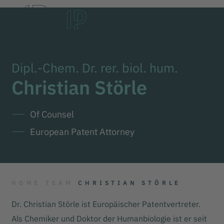
DE
EN
한국어
Dipl.-Chem. Dr. rer. biol. hum.
Christian Störle
Of Counsel
European Patent Attorney
HOME
TEAM
CHRISTIAN STÖRLE
Dr. Christian Störle ist Europäischer Patentvertreter.
Als Chemiker und Doktor der Humanbiologie ist er seit