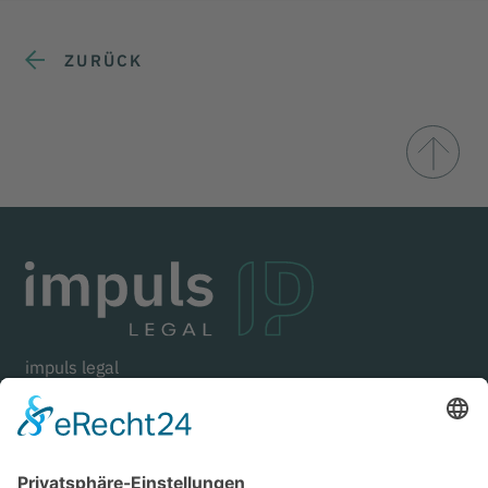
ZURÜCK
impuls legal
Goethestraße 21
80336 Munich
Germany