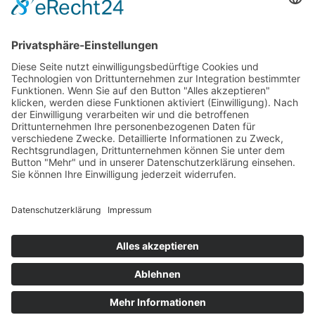
80336 Munich
Germany
+49 (0) 89 . 125 01 21 70
mail@impuls-legal.com
LinkedIn
Kompetenzen
Team
Karriere
Kontakt
Datenschutzerklärung
Impressum
© 2026 impuls legal