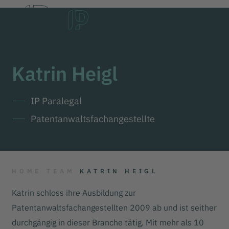
DE
EN
한국어
Katrin Heigl
IP Paralegal
Patentanwaltsfachangestellte
HOME
TEAM
KATRIN HEIGL
Katrin schloss ihre Ausbildung zur
Patentanwaltsfachangestellten 2009 ab und ist seither
durchgängig in dieser Branche tätig. Mit mehr als 10